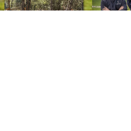
Détente en s’amusant avec King
Sous le soleil des A
Loisirs
s’écrit en saveurs
Tout a commencé il y a maintenant dix-
Au Domaine La Pierr
huit ans, avec le grand frère de Rémi qui
Eygalières, le restau
a créé les terrains de paintball. Cinq ans...
pour célébrer le goût
Romain Serradimigni 
partition...
Sports et loisirs
Gastronomie et artisa