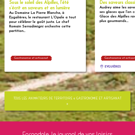
Sous le soleil des Alpilles, l’été
Des saveurs class
Audrey aime les save
s’écrit en saveurs et en lumière
ses glaces que l’on 
Au Domaine La Pierre Blanche, à
Glace des Alpilles ra
Eygalières, le restaurant L’Opale a tout
plus gourmands....
pour célébrer le goût juste. Le chef
Romain Serradimigni orchestre cette
partition...
Gastronomie et artisanat
Gastronomie et artisa
EYGUIÈRES
TOUS LES ANIMATEURS DE TERRITOIRE « GASTRONOMIE ET ARTISANAT
»
Farandole, le journal de vos loisirs