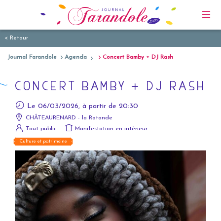
< Retour
Journal Farandole
Agenda
Concert Bamby + DJ Rash
CONCERT BAMBY + DJ RASH
Le 06/03/2026, à partir de 20:30
CHÂTEAURENARD - la Rotonde
Tout public
Manifestation en intérieur
Culture et patrimoine