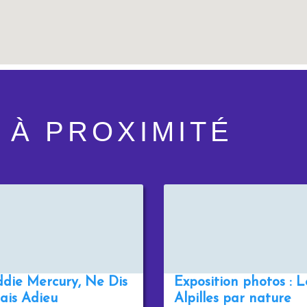
 À PROXIMITÉ
ddie Mercury, Ne Dis
Exposition photos : L
ais Adieu
Alpilles par nature