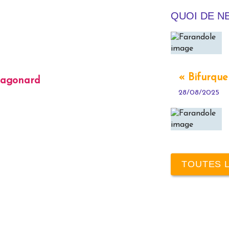
QUOI DE N
« Bifurqu
ragonard
28/08/2025
TOUTES 